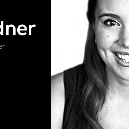
dner
er